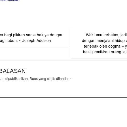
 bagi pikiran sama halnya dengan
Waktumu terbatas, jadi
on
agi tubuh. ~ Joseph Addison
dengan menjalani hidup 
terjebak oleh dogma – 
hasil pemikiran orang la
BALASAN
kan dipublikasikan.
Ruas yang wajib ditandai
*