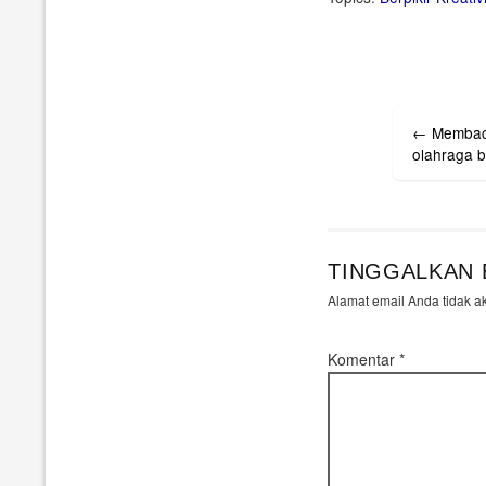
Post
←
Membaca
navigati
olahraga b
TINGGALKAN 
Alamat email Anda tidak a
Komentar
*