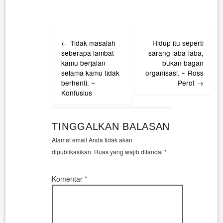
Post
←
Tidak masalah
Hidup itu seperti
navigation
seberapa lambat
sarang laba-laba,
kamu berjalan
bukan bagan
selama kamu tidak
organisasi. ~ Ross
berhenti. ~
Perot
→
Konfusius
TINGGALKAN BALASAN
Alamat email Anda tidak akan
dipublikasikan.
Ruas yang wajib ditandai
*
Komentar
*