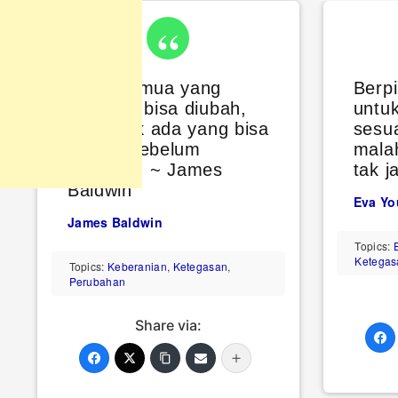
Tidak semua yang
Berpi
dihadapi bisa diubah,
untu
tapi tidak ada yang bisa
sesua
diubah sebelum
mala
dihadapi. ~ James
tak j
Baldwin
Eva Y
James Baldwin
Topics:
Ketegas
Topics:
Keberanian
,
Ketegasan
,
Perubahan
Share via: