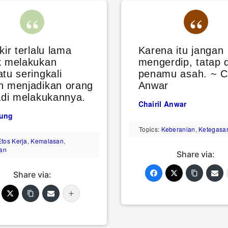
kir terlalu lama
Karena itu jangan
k melakukan
mengerdip, tatap 
tu seringkali
penamu asah. ~ Ch
h menjadikan orang
Anwar
adi melakukannya.
Chairil Anwar
oung
Topics:
Keberanian
,
Ketegasa
Etos Kerja
,
Kemalasan
,
an
Share via:
Share via: