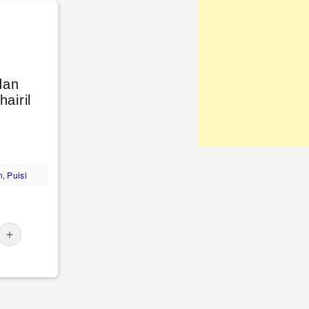
dan
airil
n
,
Puisi