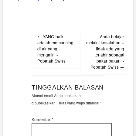
Post
←
YANG baik
Anda belajar
navigation
adalah memancing
melalui kesalahan –
di air yang
tidak ada yang
mengalir. ~
terlahir sebagai
Pepatah Swiss
pakar pakar. ~
Pepatah Swiss
→
TINGGALKAN BALASAN
Alamat email Anda tidak akan
dipublikasikan.
Ruas yang wajib ditandai
*
Komentar
*