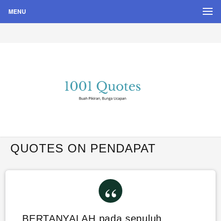
MENU
Buah Pikiran, Bunga Ucapan
Quote Hari Puisi
QUOTES ON PENDAPAT
BERTANYALAH pada sepuluh