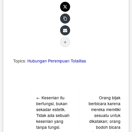
Topics:
Hubungan
Perempuan
Totalitas
Post
←
Kesenian itu
Orang bijak
navigation
berfungsi, bukan
berbicara karena
sekadar estetik.
mereka memiliki
Tidak ada sebuah
sesuatu untuk
kesenian yang
dikatakan; orang
tanpa fungsi.
bodoh bicara