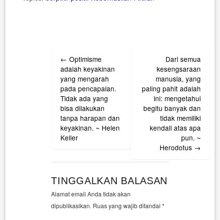
Post
←
Optimisme
Dari semua
navigation
adalah keyakinan
kesengsaraan
yang mengarah
manusia, yang
pada pencapaian.
paling pahit adalah
Tidak ada yang
ini: mengetahui
bisa dilakukan
begitu banyak dan
tanpa harapan dan
tidak memiliki
keyakinan. ~ Helen
kendali atas apa
Keller
pun. ~
Herodotus
→
TINGGALKAN BALASAN
Alamat email Anda tidak akan
dipublikasikan.
Ruas yang wajib ditandai
*