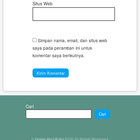
Situs Web
Simpan nama, email, dan situs web
saya pada peramban ini untuk
komentar saya berikutnya.
Cari
Cari
©
Quote Hari Puisi
2026 All Rights Reserved.