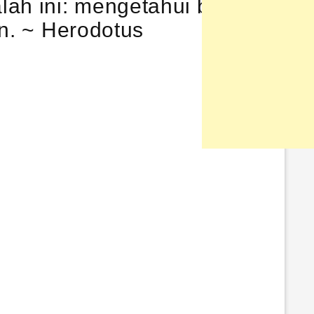
ah ini: mengetahui begitu
un. ~ Herodotus