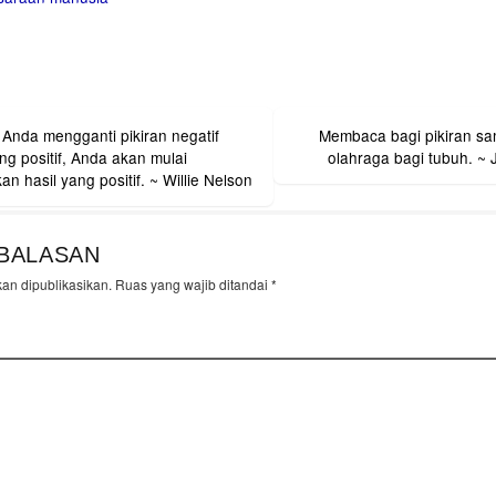
Anda mengganti pikiran negatif
Membaca bagi pikiran s
on
g positif, Anda akan mulai
olahraga bagi tubuh. ~
n hasil yang positif. ~ Willie Nelson
BALASAN
kan dipublikasikan.
Ruas yang wajib ditandai
*