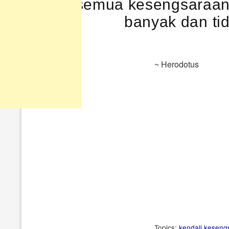
Dari semua kesengsaraan 
banyak dan tid
~ Herodotus
Topics:
kendali
keseng