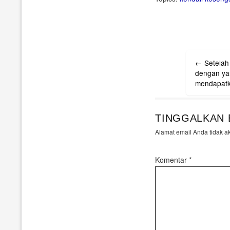
Post
←
Setelah 
navigati
dengan yan
mendapatka
TINGGALKAN 
Alamat email Anda tidak a
Komentar
*