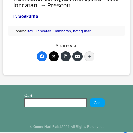
loncatan. ~ Prescott
Ir. Soekarno
Topics:
Batu Loncatan
,
Hambatan
,
Keteguhan
Share via:
Cari
Cari
©
Quote Hari Puisi
2026 All Rights Reserved.