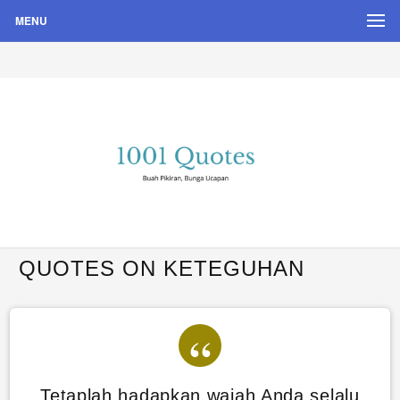
MENU
Buah Pikiran, Bunga Ucapan
Quote Hari Puisi
QUOTES ON KETEGUHAN
Tetaplah hadapkan wajah Anda selalu