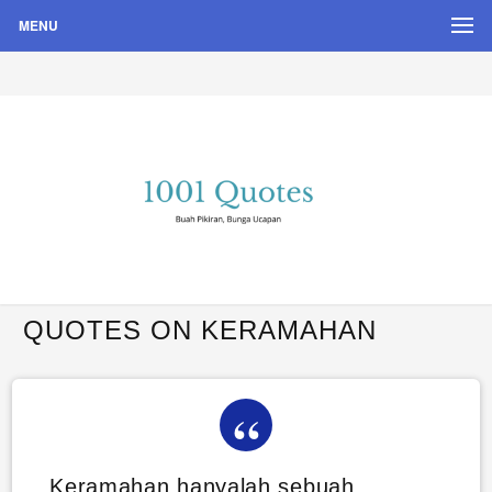
MENU
Buah Pikiran, Bunga Ucapan
Quote Hari Puisi
QUOTES ON KERAMAHAN
Keramahan hanyalah sebuah