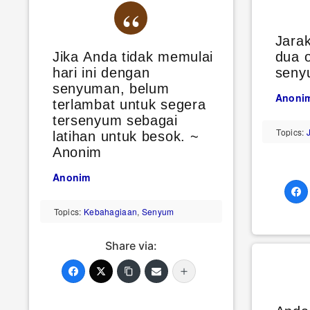
Jara
Jika Anda tidak memulai
dua 
hari ini dengan
seny
senyuman, belum
Anoni
terlambat untuk segera
tersenyum sebagai
Topics:
J
latihan untuk besok. ~
Anonim
Anonim
Topics:
Kebahagiaan
,
Senyum
Share via: