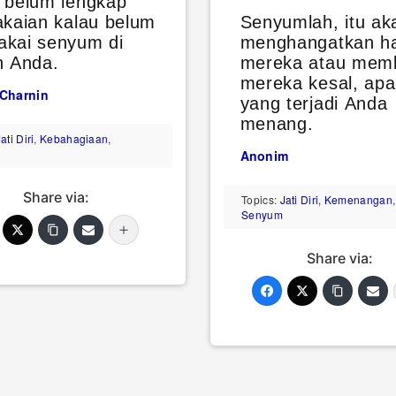
 belum lengkap
akaian kalau belum
Senyumlah, itu ak
kai senyum di
menghangatkan ha
h Anda.
mereka atau mem
mereka kesal, ap
 Charnin
yang terjadi Anda
menang.
ati Diri
,
Kebahagiaan
,
Anonim
Share via:
Topics:
Jati Diri
,
Kemenangan
,
Senyum
Share via: