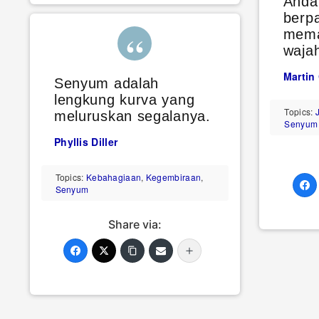
Anda
berp
mema
waja
Martin
Senyum adalah
lengkung kurva yang
Topics:
J
meluruskan segalanya.
Senyum
Phyllis Diller
Topics:
Kebahagiaan
,
Kegembiraan
,
Senyum
Share via: