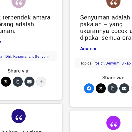
k terpendek antara
Senyuman adalah
orang adalah
pakaian – yang
uman.
ukurannya cocok 
dipakai semua ora
m
Anonim
ati Diri
,
Keramahan
,
Senyum
Topics:
Positif
,
Senyum
,
Sikap
Share via:
Share via: