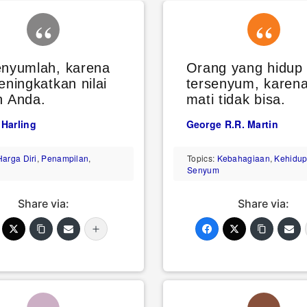
enyumlah, karena
Orang yang hidup
eningkatkan nilai
tersenyum, karen
h Anda.
mati tidak bisa.
 Harling
George R.R. Martin
Harga Diri
,
Penampilan
,
Topics:
Kebahagiaan
,
Kehidu
Senyum
Share via:
Share via: