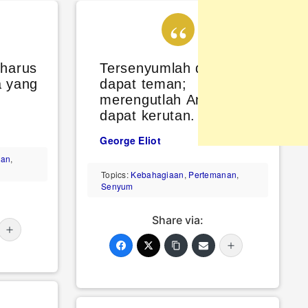
 harus
Tersenyumlah dan Anda
a yang
dapat teman;
merengutlah Anda
dapat kerutan.
George Eliot
pan
,
Topics:
Kebahagiaan
,
Pertemanan
,
Senyum
Share via: