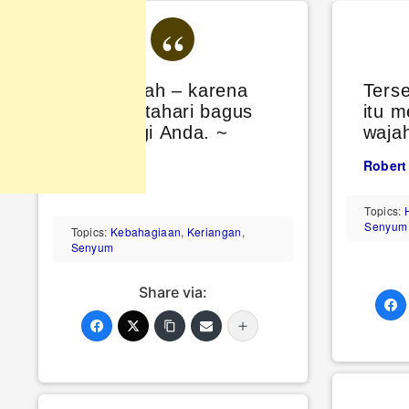
Senyumlah – karena
Ters
sinar matahari bagus
itu m
untuk gigi Anda. ~
waja
Anonim
Robert
Anonim
Topics:
Senyum
Topics:
Kebahagiaan
,
Keriangan
,
Senyum
Share via: