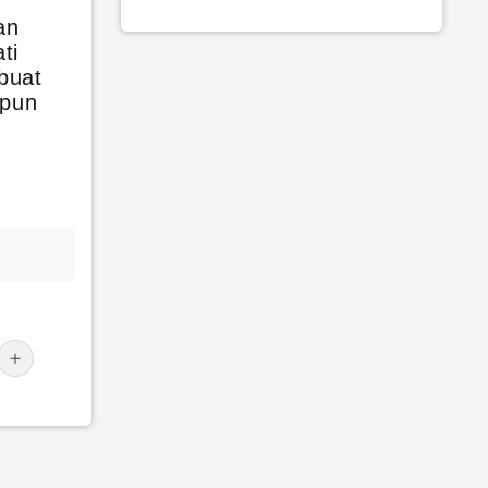
an
ti
buat
apun