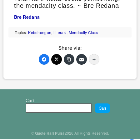
the mendacity class. ~ Bre Redana
Bre Redana
Topics:
Kebohongan
,
Literasi
,
Mendacity Class
Share via:
Cari
Cari
©
Quote Hari Puisi
2026 All Rights Reserved.