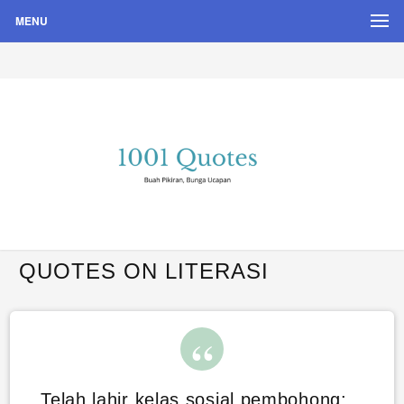
MENU
Buah Pikiran, Bunga Ucapan
Quote Hari Puisi
QUOTES ON LITERASI
Telah lahir kelas sosial pembohong: