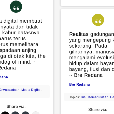
a digital membuat
nyata dan tidak
a kabur batasnya.
Realitas gadungan 
harus terus-
yang mengepung k
rus memelihara
sekarang. Pada
spadaan anjing
gilirannya, manusi
ga di otak kita, the
mengalami evolusi
hdog of mind. ~
hidup dalam baya
Redana
bayang, ilusi dan d
~ Bre Redana
dana
Bre Redana
Kewaspadaan
,
Media Digital
,
Topics:
Ilusi
,
Kemanusiaan
,
Re
Share via:
Share via: