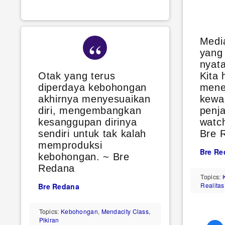
Medi
yang 
nyat
Otak yang terus
Kita 
diperdaya kebohongan
mene
akhirnya menyesuaikan
kewa
diri, mengembangkan
penja
kesanggupan dirinya
watc
sendiri untuk tak kalah
Bre 
memproduksi
Bre Re
kebohongan. ~ Bre
Redana
Topics:
Realitas
Bre Redana
Topics:
Kebohongan
,
Mendacity Class
,
Pikiran