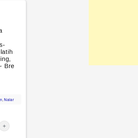
a
s-
atih
ing,
~ Bre
n
,
Nalar