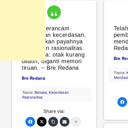
Bahasa terancam
Telah
kehilangan kecerdasan,
pemb
dikarenakan payahnya
menda
logika dan rasionalitas.
Reda
Sebabnya: otak kurang
Bre Re
dilatih, diganti memori
tiruan. ~ Bre Redana
Topics:
Mendaci
Bre Redana
Topics:
Bahasa
,
Kecerdasan
,
Rasionalitas
Share via: