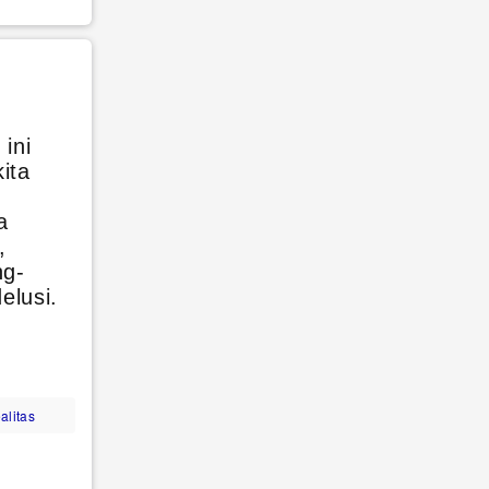
ini
ita
a
,
ng-
elusi.
alitas