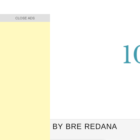
CLOSE ADS
CLOSE ADS
Buah Pikiran, Bunga Ucapan
Quote Hari Puisi
QUOTES BY BRE REDANA