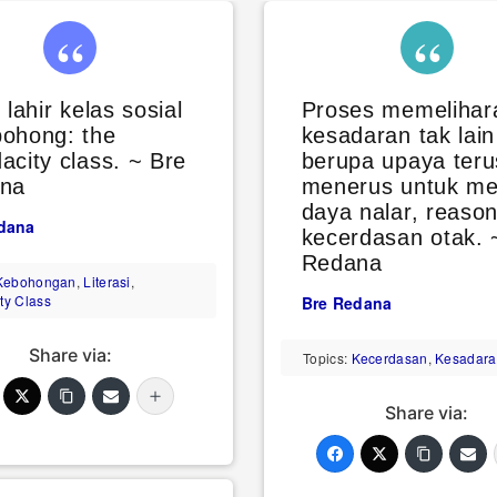
 lahir kelas sosial
Proses memelihar
ohong: the
kesadaran tak lain
city class. ~ Bre
berupa upaya teru
na
menerus untuk mel
daya nalar, reason
dana
kecerdasan otak. 
Redana
Kebohongan
,
Literasi
,
ty Class
Bre Redana
Share via:
Topics:
Kecerdasan
,
Kesadara
Share via: