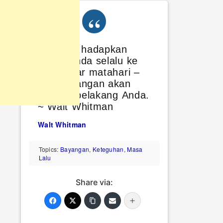
Tetaplah hadapkan
wajah Anda selalu ke
arah sinar matahari –
dan bayangan akan
jatuh di belakang Anda.
~ Walt Whitman
Walt Whitman
Topics:
Bayangan
,
Keteguhan
,
Masa
Lalu
Share via: