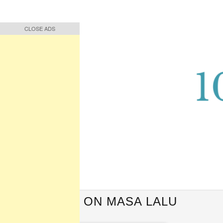
CLOSE ADS
CLOSE ADS
Buah Pikiran, Bunga Ucapan
Quote Hari Puisi
QUOTES ON MASA LALU