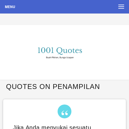
MENU
Buah Pikiran, Bunga Ucapan
Quote Hari Puisi
QUOTES ON PENAMPILAN
Jika Anda menyukai sesuatu,