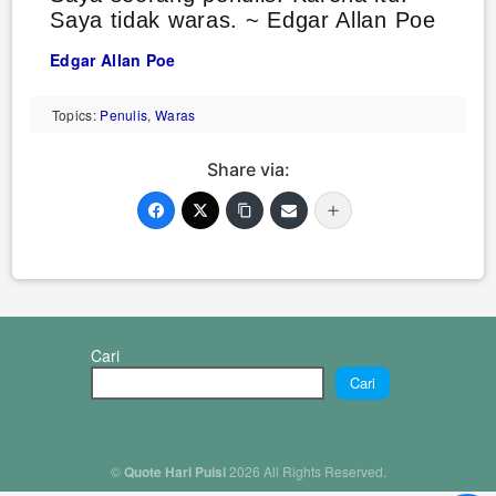
Saya tidak waras. ~ Edgar Allan Poe
Edgar Allan Poe
Topics:
Penulis
,
Waras
Share via:
Cari
Cari
©
Quote Hari Puisi
2026 All Rights Reserved.