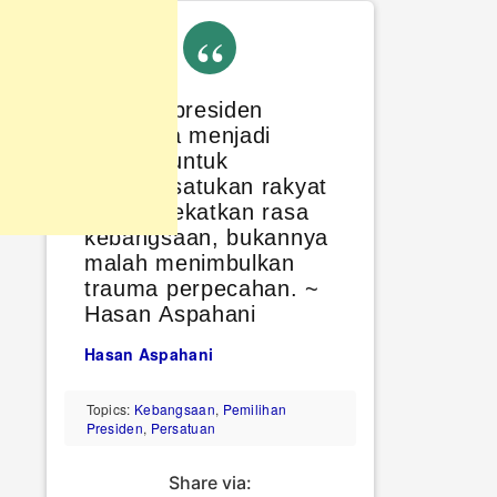
Memilih presiden
harusnya menjadi
momen untuk
mempersatukan rakyat
dan merekatkan rasa
kebangsaan, bukannya
malah menimbulkan
trauma perpecahan. ~
Hasan Aspahani
Hasan Aspahani
Topics:
Kebangsaan
,
Pemilihan
Presiden
,
Persatuan
Share via: