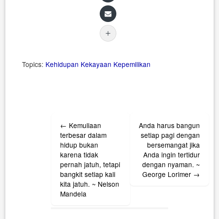
Topics:
Kehidupan
Kekayaan
Kepemilikan
Post
←
Kemuliaan
Anda harus bangun
navigation
terbesar dalam
setiap pagi dengan
hidup bukan
bersemangat jika
karena tidak
Anda ingin tertidur
pernah jatuh, tetapi
dengan nyaman. ~
bangkit setiap kali
George Lorimer
→
kita jatuh. ~ Nelson
Mandela