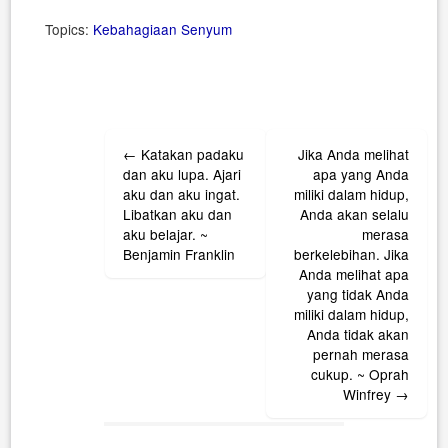
Topics:
Kebahagiaan
Senyum
Post
←
Katakan padaku
Jika Anda melihat
navigation
dan aku lupa. Ajari
apa yang Anda
aku dan aku ingat.
miliki dalam hidup,
Libatkan aku dan
Anda akan selalu
aku belajar. ~
merasa
Benjamin Franklin
berkelebihan. Jika
Anda melihat apa
yang tidak Anda
miliki dalam hidup,
Anda tidak akan
pernah merasa
cukup. ~ Oprah
Winfrey
→