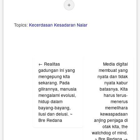
Topics:
Kecerdasan
Kesadaran
Nalar
Post
←
Realitas
Media digital
navigation
gadungan ini yang
membuat yang
mengepung kita
nyata dan tidak
sekarang. Pada
nyata kabur
gilirannya, manusia
batasnya. Kita
mengalami evolusi,
harus terus-
hidup dalam
menerus
bayang-bayang,
memelihara
ilusi dan delusi. ~
kewaspadaan
Bre Redana
anjing penjaga di
otak kita, the
watchdog of mind.
~ Bre Redana
→