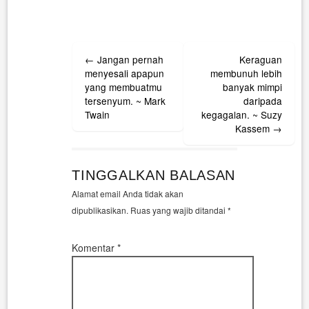
Post
←
Jangan pernah
Keraguan
navigation
menyesali apapun
membunuh lebih
yang membuatmu
banyak mimpi
tersenyum. ~ Mark
daripada
Twain
kegagalan. ~ Suzy
Kassem
→
TINGGALKAN BALASAN
Alamat email Anda tidak akan
dipublikasikan.
Ruas yang wajib ditandai
*
Komentar
*