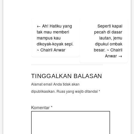
Post
←
Ah! Hatiku yang
Seperti kapal
navigation
tak mau memberi
pecah di dasar
mampus kau
lautan, jemu
dikoyak-koyak sepi.
dipukul ombak
~ Chairil Anwar
besar. ~ Chairil
Anwar
→
TINGGALKAN BALASAN
Alamat email Anda tidak akan
dipublikasikan.
Ruas yang wajib ditandai
*
Komentar
*