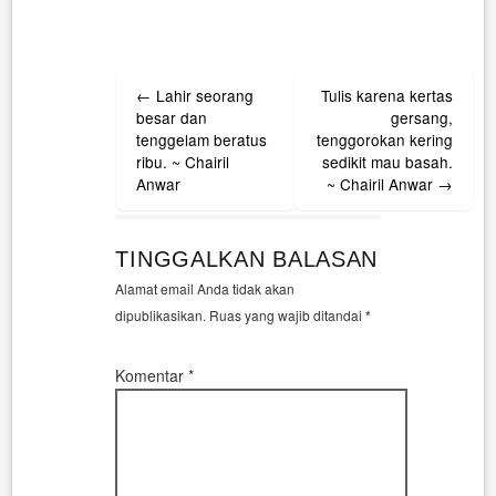
Post
←
Lahir seorang
Tulis karena kertas
navigation
besar dan
gersang,
tenggelam beratus
tenggorokan kering
ribu. ~ Chairil
sedikit mau basah.
Anwar
~ Chairil Anwar
→
TINGGALKAN BALASAN
Alamat email Anda tidak akan
dipublikasikan.
Ruas yang wajib ditandai
*
Komentar
*