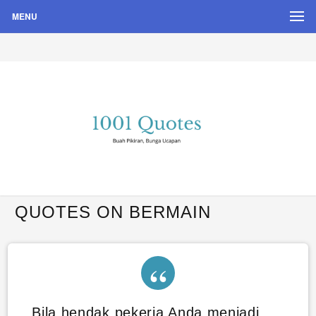
MENU
Buah Pikiran, Bunga Ucapan
Quote Hari Puisi
QUOTES ON BERMAIN
Bila hendak pekerja Anda menjadi