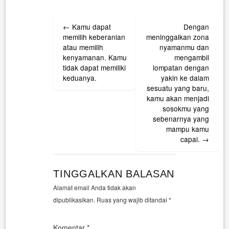
Post
←
Kamu dapat
Dengan
navigation
memilih keberanian
meninggalkan zona
atau memilih
nyamanmu dan
kenyamanan. Kamu
mengambil
tidak dapat memiliki
lompatan dengan
keduanya.
yakin ke dalam
sesuatu yang baru,
kamu akan menjadi
sosokmu yang
sebenarnya yang
mampu kamu
capai.
→
TINGGALKAN BALASAN
Alamat email Anda tidak akan
dipublikasikan.
Ruas yang wajib ditandai
*
Komentar
*