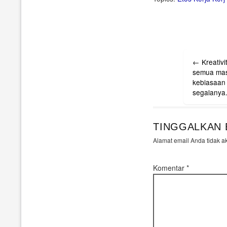
Post
←
Kreativ
navigati
semua masa
kebiasaan 
segalanya
TINGGALKAN 
Alamat email Anda tidak a
Komentar
*