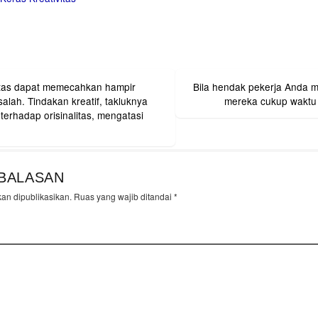
itas dapat memecahkan hampir
Bila hendak pekerja Anda me
on
lah. Tindakan kreatif, takluknya
mereka cukup waktu
terhadap orisinalitas, mengatasi
.
BALASAN
kan dipublikasikan.
Ruas yang wajib ditandai
*