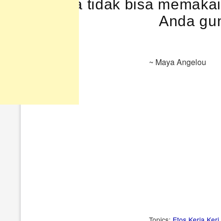
Anda tidak bisa memakai
Anda gun
~ Maya Angelou
Topics:
Etos Kerja
Kerj