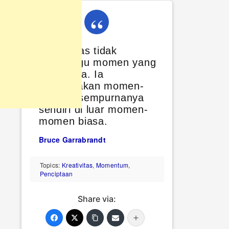
Kreativitas tidak
menunggu momen yang
sempurna. Ia
menciptakan momen-
momen sempurnanya
sendiri di luar momen-
momen biasa.
Bruce Garrabrandt
Topics:
Kreativitas
,
Momentum
,
Penciptaan
Share via: